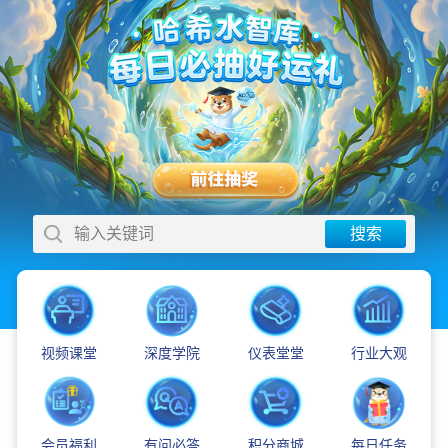
输入关键词
搜索
视频课堂
深度学院
仪表堂堂
行业大观
会员福利
有问必答
积分商城
每日任务