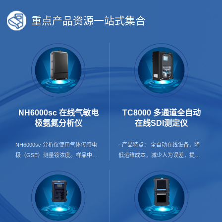
重点产品资源一站式集合
NH6000sc 在线气敏电
TC8000 多通道全自动
极氨氮分析仪
在线SDI测定仪
NH6000sc 分析仪使用气体传感电
- 产品特点： 全自动在线设备，降
极（GSE）测量铵浓度。样品中的
低运维成本，减少人为误差，提升
铵离子首先转化为气态氨。只有氨
数据可信度； 24h在线预警，保护
气通过电极的气体渗透膜并被检测
膜使用寿命； 产品覆盖纯水及海水
到。该方法支持广泛的测量范围，
两种配置方案，并支持按需增加增
并且比基于离子选择性电极（ISE）
压泵配置，灵活适配不同应用场景
的方法更不容易受到交叉敏感性的
与现场条件； 单台可覆盖1–4个监
影响。 - 应用行业： 地表水 饮用
测点，自动循环测试，降本增效；