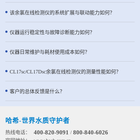
性。预测性诊断和支持性维护工作
向的散射光，散射光强与水样的浊
近岸海域监测等多种场合。 - 仪器
流程帮助您延长正常运行时间。 ●
度成正比，从而通过检测90°的散射
特点： ● 创新技术：传承NT6800
该余氯在线检测仪的系统扩展与联动能力如何？
坚固且轻便的集成过滤选项 集成
光强实现浊度测量。水样进入浊度
总氮水质在线自动监测仪实用新型
FX610 过滤系统和更坚固的 FX620
仪先要流经气泡捕集器的层层折流
专利，采用了两项实用新型专利技
具有轻量化结构，改进了空气清洁
板，进入浊度测量腔体然后从溢流
术，进一步强化了其水质分析的准
仪器运行稳定性与故障诊断能力如何？
和流量检测功能。这些功能确保了
口溢出进入排水管道。该去泡系统
确性和可靠性。①第一项专利是用
可靠的性能和减少的操作接触点。
使水样中的气泡被吸附到折流系统
于水质分析的消解加热装置(专利申
此外，您还可以远程查看分析仪运
的各个表面，或者随着水缓慢流动
请号：2021230394898)，它为消解
仪器日常维护与耗材使用成本如何？
行情况确保测量数据稳定可靠。 ●
上升到水面并释放到大气中。 ● pH
单元提供了高效且稳定的加热环
半年一次维护，省时省力
测量：pH电极由两部分组成：指示
境。②第二项专利涉及用于水质分
NH6000sc 氨氮分析仪将常规用户
电极和参比电极。pH测量是通过测
析的消解管、相关的加热装置及组
CL17sc/CL17Dsc余氯在线检测仪的测量性能如何？
维护频率减少到每年仅两次。该仪
量指示和参比电极之间的电位来实
件(专利申请号：2021230394949)
器以效率为核心设计，流线型结构
现的。pH电极在接触溶液时，其玻
为消解单元提供可靠保障，确保了
设计，使得试剂操作简单方便。在
璃膜上会形成一随pH变化而变化的
监测数据的准确可信。 ● 高效精
客户的总体反馈是什么？
标准清洁模式下，试剂的更换时间
电势，且该电势需另一个恒定的电
准：坚固耐用的柱塞泵+12通道旋转
可延长至半年一次。
势来进行比较。参比电极就是用来
阀的一体化流路设计，确保精准进
提供这一恒定电势的，它不会因溶
样，高密度陶瓷阀芯防腐耐磨，有
液中pH值的浓度而变化。通过测量
效延长维护间隔。 ● 哈希原研试
哈希-世界水质守护者
水样温度进行pH测量值补偿。 ●
剂：使用哈希原研试剂配方，确保
ORP测量通过电极对敏感层表面进
常温使用下的稳定性和耐用性，原
400-820-9091
800-840-6026
热线电话：
/
行电子吸收或释放完成，参比电极
料易于配制。 ● 一键清洗：便捷的