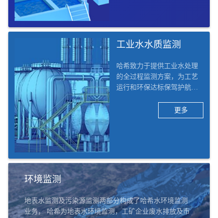
水质监测及工艺优化的整体
解决方案。
工业水水质监测
哈希致力于提供工业水处理
的全过程监测方案，为工艺
运行和环保达标保驾护航。
哈希将工业行业行业细分为1
3个二级子行业，42个三级子
更多
行业，例如化工、电力、矿
采、电子、食品饮料、造
纸、医药、汽车、船舶等。
哈希的工业水水质监测解决
方案覆盖六大应用场景：除
盐水/脱盐水、凝结水回用、
环境监测
汽水循环、循环冷却水、污
水处理及排口、实验室。
地表水监测及污染源监测两部分构成了哈希水环境监测
业务， 哈希为地表水环境监测，工矿企业废水排放及市