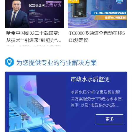
哈希中国研发二十载蝶变:
TC8000多通道全自动在线S
从技术”“引进来”到能力“走
DI测定仪
出去”仪器信息网访伟励拓
集团大中华区总裁兼哈希大
中华区副总裁总经理秦晓培
为您提供专业的行业解决方案
市政水水质监测
哈希水质分析仪表及智能解
决方案服务于“市政污水水质
监测”以及“市政供水水质监
测“两大板块， 提供市政供水
水质监测“从源头到龙头”以
更多
及市政污水水质监测“收集 –
处理 – 排放 - 回用”的全过程