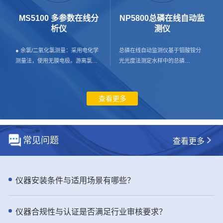
水 工业生产过程用水 污水处理工艺
壁挂式安装，占地小； 超大LCD彩
过程 - 仪器特点： ● 体验出色的高
色液晶屏显示，实现便利的人机交
MS5100 多参数在线分
NP5800总磷在线自动监
效和可靠性：NH6000sc 氨氮分析
互； - 应用行业： 膜法水处理，
析仪
测仪
仪提供精准的测量和预测性诊断，
市政供水与再生水，海水/苦咸水淡
尽显稳定可靠 通过 NH6000sc 在线
化，工业。 - 产品介绍： SDI是反
● 余氯/二氧化氯测量：采用电化学
总磷在线自动监测仪基于钼酸铵分
氨氮分析仪简化您的在线操作，该
渗透系统进水安全核心指标，直接
测量法，使用无膜电极。游离氯或
光光度法测定水样中的总磷
分析仪采用气敏电极（GSE）技
决定膜寿命与运行成本。 TC8000
游离活性氯定义为分子氯（Cl2）、
（TP）。该仪器严格符合现行标准
术。环境可控的设计为在您需要的
多通道全自动在线SDI测定仪，严格
次氯酸（HClO）和次氯酸根离子
HJ/T 103-2003 《总磷水质自动分
测量点进行简单的户外安装做好了
遵循国际标准，全自动恒压测试、
（OCl-）的总和。当pH小于4时，
析仪技术要求》，HJC-ZY97-2022
查看更多
准备。一年两次的维护需求和经过
自动计算、自动存储，杜绝人工误
主要以次氯酸分子形态存在。在不
《水质总磷自动监测仪检测作业指
验证的可靠性，Hach NH6000sc 在
差，数据真实可追溯。 实时监控胶
同pH值下，次氯酸和次氯酸根离子
导书》，HJ 35X-2019 《水污染源
线气敏电极法氨氮分析仪将为您提
体与颗粒污染趋势，提前预警堵膜
处于一种动态平衡状态。在施加电
在线监测系统 （CODCr、NH3-N
供可靠的测量结果进而提高工艺效
风险，优化预处理、减少化学清
位时，次氯酸分子在工作电极被还
等）安装/验收/运行技术规范》要
常见问题
查看更多
率。 ● 通过可信赖的技术提升正常
洗、延长RO膜使用寿命，显著降低
原为氯离子，此时工作电极和对电
求，总磷在线监测仪测量数据与国
运行时间和准确性 Hach 的
运维成本与非计划停机。 工业级防
极间产生电流回路，在恒定条件
标方法GB 11893-89以及哈希总磷
NH6000sc 氨氮分析仪采用快速、
护、稳定耐用、适配多场景，是水
下，产生的电流与游离氯浓度成正
预制试剂吻合性好，确保了监测结
准确且可信赖的 GSE 技术。
处理、海水淡化、电力、制药、电
比。 ● 浊度测量：水样进入浊度腔
果的准确性和可靠性。 - 应用行
仪器安装条件与适用场景有哪些？
NH6000sc 提供可靠的测量，具备
子等行业标配监测设备。 用数据保
体，探测头发射一束光垂直射入水
业： 总磷在线监测仪用于污染源监
自动校准、验证和清洁功能。通过
障系统安全，用专业降低运行成本
样，当光线遇到水样中的悬浮颗粒
测（包括市政污水进口、排口；工
自动采样过验证抓取样品提高了在
——TC8000 多通道全自动在线SDI
而产生散射，浸没在水中的光电检
业污水排口）；工业过程用水监
仪器合规性与认证是否满足行业审核要求？
线数据和实验室数据之间的一致
测定仪，更稳、更准、更省钱。
测器检测到与入射光中心线成90°方
测；地表水监测；养殖尾水监测，