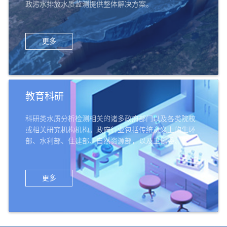
政污水排放水质监测提供整体解决方案。
更多
教育科研
科研类水质分析检测相关的诸多政府部门以及各类院校
或相关研究机构机构。政府行业包括传统意义上的生环
部、水利部、住建部、自然资源部，以及卫健委、农业
部、交通部、科技部、公检法、军队系统等；教育科研
机构机构，包括高校的环境类院系、给排水专业等，以
及环科院、中科院、农科院、林科院、水科院等科研机
更多
构，还有中小学、幼儿园等教育机构。