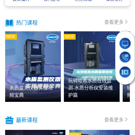
查看更多
热门课程
玩转哈希水质在线监
水质监测仪器实操视
测-水质分析仪安装维
玩
频宝典
护篇
频
查看更多
最新课程