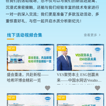
盛会重逢，共赴新程——
VES聚势本土 ESG创赢未
哈希环博会精彩一览
来——中国水网访Veralto集
团大中华区总裁秦晓培