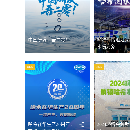
中国研发，吾二零！
2025环博汇江
水质万象
NEW
NEW
哈希在华生产20周年，一揽
2024环博会解