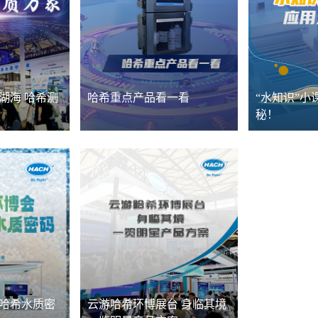
河湖海 哈希测
哈希重点产品看一看
“水知识”小
秘！
锁哈希水质密
云游哈希环博展台 身临其境