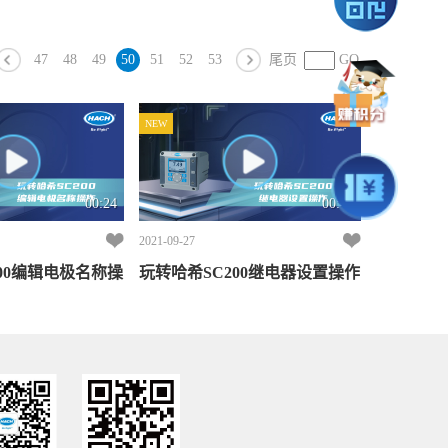
47
48
49
50
51
52
53
尾页
GO
NEW
00:24
00:46
2021-09-27
00编辑电极名称操
玩转哈希SC200继电器设置操作