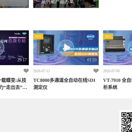
一览明星产品方案
NEW
NEW
29:17
01:53
2026-07-13
2026-07-09
载蝶变:从技
TC8000多通道全自动在线SDI
VT-7910 
力“走出去”仪
测定仪
析系统
拓集团大中华
中华区副总裁