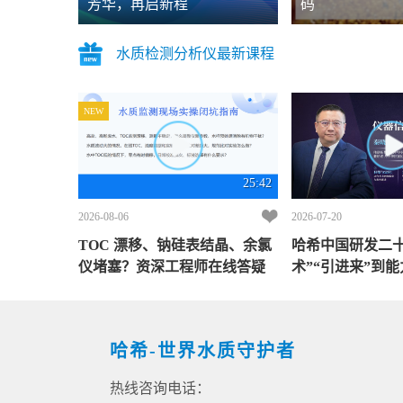
芳华，再启新程
码
水质检测分析仪最新课程
NEW
25:42
2026-08-06
2026-07-20
TOC 漂移、钠硅表结晶、余氯
哈希中国研发二十
仪堵塞？资深工程师在线答疑
术”“引进来”到能
器信息网访伟励
区总裁兼哈希大
总经理秦晓培
哈希-世界水质守护者
热线咨询电话：