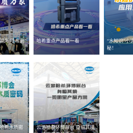
河湖海 哈希测
哈希重点产品看一看
“水知识”小
秘！
锁哈希水质密
云游哈希环博展台 身临其境