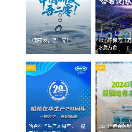
中国研发，吾二零！
2025环博汇江
水质万象
NEW
NEW
哈希在华生产20周年，一揽
2024环博会解