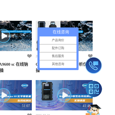
在线咨询
产品询价
12:04
05:27
配件订购
2026-04-29
售后服务
NA9600 sc 在线钠
CL17sc 余氯总氯在线分析仪实
其他咨询
操
操
51:07
41:46