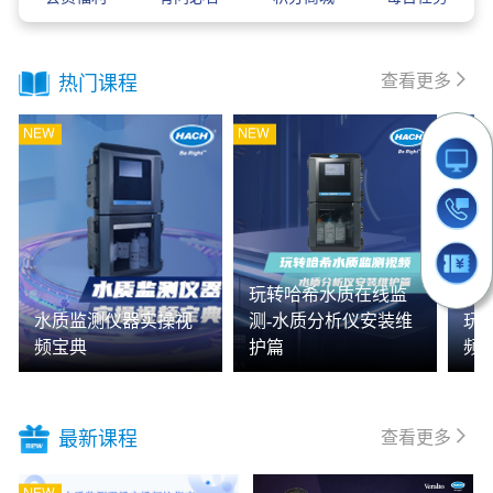
查看更多
热门课程
玩转哈希水质在线监
水质监测仪器实操视
测-水质分析仪安装维
玩
频宝典
护篇
频
查看更多
最新课程