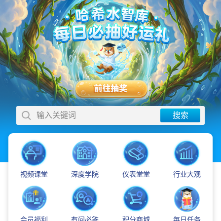
索
输入关键词
搜
视频课堂
深度学院
仪表堂堂
行业大观
会员福利
有问必答
积分商城
每日任务