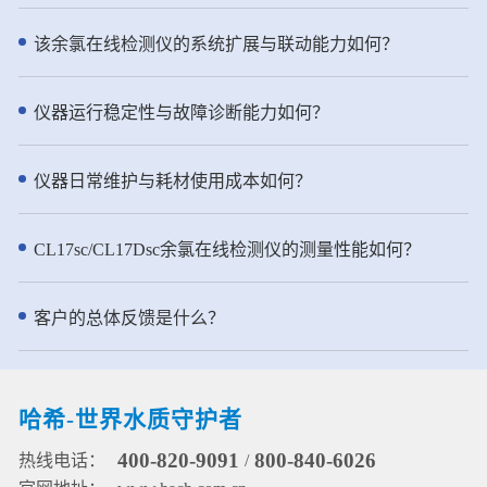
性。预测性诊断和支持性维护工作
向的散射光，散射光强与水样的浊
近岸海域监测等多种场合。 - 仪器
流程帮助您延长正常运行时间。 ●
度成正比，从而通过检测90°的散射
特点： ● 创新技术：传承NT6800
该余氯在线检测仪的系统扩展与联动能力如何？
坚固且轻便的集成过滤选项 集成
光强实现浊度测量。水样进入浊度
总氮水质在线自动监测仪实用新型
FX610 过滤系统和更坚固的 FX620
仪先要流经气泡捕集器的层层折流
专利，采用了两项实用新型专利技
具有轻量化结构，改进了空气清洁
板，进入浊度测量腔体然后从溢流
术，进一步强化了其水质分析的准
仪器运行稳定性与故障诊断能力如何？
和流量检测功能。这些功能确保了
口溢出进入排水管道。该去泡系统
确性和可靠性。①第一项专利是用
可靠的性能和减少的操作接触点。
使水样中的气泡被吸附到折流系统
于水质分析的消解加热装置(专利申
此外，您还可以远程查看分析仪运
的各个表面，或者随着水缓慢流动
请号：2021230394898)，它为消解
仪器日常维护与耗材使用成本如何？
行情况确保测量数据稳定可靠。 ●
上升到水面并释放到大气中。 ● pH
单元提供了高效且稳定的加热环
半年一次维护，省时省力
测量：pH电极由两部分组成：指示
境。②第二项专利涉及用于水质分
NH6000sc 氨氮分析仪将常规用户
电极和参比电极。pH测量是通过测
析的消解管、相关的加热装置及组
CL17sc/CL17Dsc余氯在线检测仪的测量性能如何？
维护频率减少到每年仅两次。该仪
量指示和参比电极之间的电位来实
件(专利申请号：2021230394949)
器以效率为核心设计，流线型结构
现的。pH电极在接触溶液时，其玻
为消解单元提供可靠保障，确保了
设计，使得试剂操作简单方便。在
璃膜上会形成一随pH变化而变化的
监测数据的准确可信。 ● 高效精
客户的总体反馈是什么？
标准清洁模式下，试剂的更换时间
电势，且该电势需另一个恒定的电
准：坚固耐用的柱塞泵+12通道旋转
可延长至半年一次。
势来进行比较。参比电极就是用来
阀的一体化流路设计，确保精准进
提供这一恒定电势的，它不会因溶
样，高密度陶瓷阀芯防腐耐磨，有
液中pH值的浓度而变化。通过测量
效延长维护间隔。 ● 哈希原研试
哈希-世界水质守护者
水样温度进行pH测量值补偿。 ●
剂：使用哈希原研试剂配方，确保
ORP测量通过电极对敏感层表面进
常温使用下的稳定性和耐用性，原
400-820-9091
800-840-6026
热线电话：
/
行电子吸收或释放完成，参比电极
料易于配制。 ● 一键清洗：便捷的