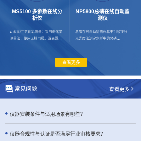
水 工业生产过程用水 污水处理工艺
壁挂式安装，占地小； 超大LCD彩
过程 - 仪器特点： ● 体验出色的高
色液晶屏显示，实现便利的人机交
MS5100 多参数在线分
NP5800总磷在线自动监
效和可靠性：NH6000sc 氨氮分析
互； - 应用行业： 膜法水处理，
析仪
测仪
仪提供精准的测量和预测性诊断，
市政供水与再生水，海水/苦咸水淡
尽显稳定可靠 通过 NH6000sc 在线
化，工业。 - 产品介绍： SDI是反
● 余氯/二氧化氯测量：采用电化学
总磷在线自动监测仪基于钼酸铵分
氨氮分析仪简化您的在线操作，该
渗透系统进水安全核心指标，直接
测量法，使用无膜电极。游离氯或
光光度法测定水样中的总磷
分析仪采用气敏电极（GSE）技
决定膜寿命与运行成本。 TC8000
游离活性氯定义为分子氯（Cl2）、
（TP）。该仪器严格符合现行标准
术。环境可控的设计为在您需要的
多通道全自动在线SDI测定仪，严格
次氯酸（HClO）和次氯酸根离子
HJ/T 103-2003 《总磷水质自动分
测量点进行简单的户外安装做好了
遵循国际标准，全自动恒压测试、
（OCl-）的总和。当pH小于4时，
析仪技术要求》，HJC-ZY97-2022
查看更多
准备。一年两次的维护需求和经过
自动计算、自动存储，杜绝人工误
主要以次氯酸分子形态存在。在不
《水质总磷自动监测仪检测作业指
验证的可靠性，Hach NH6000sc 在
差，数据真实可追溯。 实时监控胶
同pH值下，次氯酸和次氯酸根离子
导书》，HJ 35X-2019 《水污染源
线气敏电极法氨氮分析仪将为您提
体与颗粒污染趋势，提前预警堵膜
处于一种动态平衡状态。在施加电
在线监测系统 （CODCr、NH3-N
供可靠的测量结果进而提高工艺效
风险，优化预处理、减少化学清
位时，次氯酸分子在工作电极被还
等）安装/验收/运行技术规范》要
常见问题
查看更多
率。 ● 通过可信赖的技术提升正常
洗、延长RO膜使用寿命，显著降低
原为氯离子，此时工作电极和对电
求，总磷在线监测仪测量数据与国
运行时间和准确性 Hach 的
运维成本与非计划停机。 工业级防
极间产生电流回路，在恒定条件
标方法GB 11893-89以及哈希总磷
NH6000sc 氨氮分析仪采用快速、
护、稳定耐用、适配多场景，是水
下，产生的电流与游离氯浓度成正
预制试剂吻合性好，确保了监测结
准确且可信赖的 GSE 技术。
处理、海水淡化、电力、制药、电
比。 ● 浊度测量：水样进入浊度腔
果的准确性和可靠性。 - 应用行
仪器安装条件与适用场景有哪些？
NH6000sc 提供可靠的测量，具备
子等行业标配监测设备。 用数据保
体，探测头发射一束光垂直射入水
业： 总磷在线监测仪用于污染源监
自动校准、验证和清洁功能。通过
障系统安全，用专业降低运行成本
样，当光线遇到水样中的悬浮颗粒
测（包括市政污水进口、排口；工
自动采样过验证抓取样品提高了在
——TC8000 多通道全自动在线SDI
而产生散射，浸没在水中的光电检
业污水排口）；工业过程用水监
仪器合规性与认证是否满足行业审核要求？
线数据和实验室数据之间的一致
测定仪，更稳、更准、更省钱。
测器检测到与入射光中心线成90°方
测；地表水监测；养殖尾水监测，