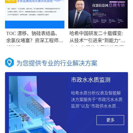
TOC 漂移、钠硅表结晶、
哈希中国研发二十载蝶变:
余氯仪堵塞？资深工程师在
从技术”“引进来”到能力“走
线答疑
出去”仪器信息网访伟励拓
集团大中华区总裁兼哈希大
中华区副总裁总经理秦晓培
为您提供专业的行业解决方案
市政水水质监测
哈希水质分析仪表及智能解
决方案服务于“市政污水水质
监测”以及“市政供水水质监
测“两大板块， 提供市政供水
水质监测“从源头到龙头”以
更多
及市政污水水质监测“收集 –
处理 – 排放 - 回用”的全过程