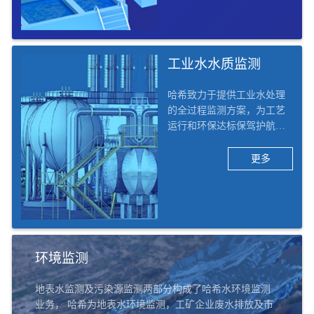
水质监测及工艺优化的整体
解决方案。
工业水水质监测
哈希致力于提供工业水处理
的全过程监测方案，为工艺
运行和环保达标保驾护航。
哈希将工业行业行业细分为1
3个二级子行业，42个三级子
更多
行业，例如化工、电力、矿
采、电子、食品饮料、造
纸、医药、汽车、船舶等。
哈希的工业水水质监测解决
方案覆盖六大应用场景：除
盐水/脱盐水、凝结水回用、
环境监测
汽水循环、循环冷却水、污
水处理及排口、实验室。
地表水监测及污染源监测两部分构成了哈希水环境监测
业务， 哈希为地表水环境监测，工矿企业废水排放及市