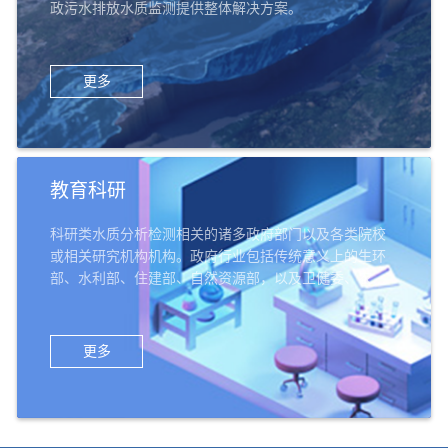
政污水排放水质监测提供整体解决方案。
更多
教育科研
科研类水质分析检测相关的诸多政府部门以及各类院校
或相关研究机构机构。政府行业包括传统意义上的生环
部、水利部、住建部、自然资源部，以及卫健委、农业
部、交通部、科技部、公检法、军队系统等；教育科研
机构机构，包括高校的环境类院系、给排水专业等，以
及环科院、中科院、农科院、林科院、水科院等科研机
更多
构，还有中小学、幼儿园等教育机构。