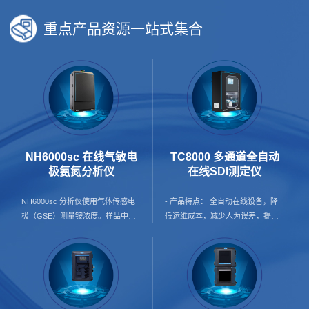
重点产品资源一站式集合
NH6000sc 在线气敏电
TC8000 多通道全自动
极氨氮分析仪
在线SDI测定仪
NH6000sc 分析仪使用气体传感电
- 产品特点： 全自动在线设备，降
极（GSE）测量铵浓度。样品中的
低运维成本，减少人为误差，提升
铵离子首先转化为气态氨。只有氨
数据可信度； 24h在线预警，保护
气通过电极的气体渗透膜并被检测
膜使用寿命； 产品覆盖纯水及海水
到。该方法支持广泛的测量范围，
两种配置方案，并支持按需增加增
并且比基于离子选择性电极（ISE）
压泵配置，灵活适配不同应用场景
的方法更不容易受到交叉敏感性的
与现场条件； 单台可覆盖1–4个监
影响。 - 应用行业： 地表水 饮用
测点，自动循环测试，降本增效；