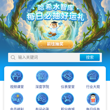
输入关键词
搜索
视频课堂
深度学院
仪表堂堂
行业大观
会员福利
有问必答
积分商城
每日任务