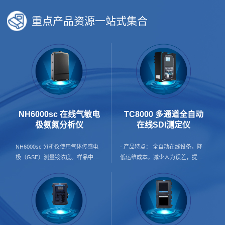
重点产品资源一站式集合
NH6000sc 在线气敏电
TC8000 多通道全自动
极氨氮分析仪
在线SDI测定仪
NH6000sc 分析仪使用气体传感电
- 产品特点： 全自动在线设备，降
极（GSE）测量铵浓度。样品中的
低运维成本，减少人为误差，提升
铵离子首先转化为气态氨。只有氨
数据可信度； 24h在线预警，保护
气通过电极的气体渗透膜并被检测
膜使用寿命； 产品覆盖纯水及海水
到。该方法支持广泛的测量范围，
两种配置方案，并支持按需增加增
并且比基于离子选择性电极（ISE）
压泵配置，灵活适配不同应用场景
的方法更不容易受到交叉敏感性的
与现场条件； 单台可覆盖1–4个监
影响。 - 应用行业： 地表水 饮用
测点，自动循环测试，降本增效；