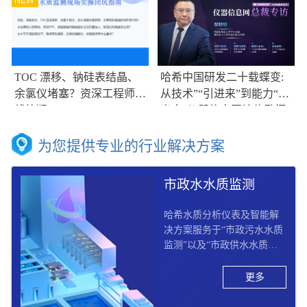
TOC 漂移、钠硅表结晶、
哈希中国研发二十载蝶变:
余氯仪堵塞？资深工程师在
从技术”“引进来”到能力“走
线答疑
出去”仪器信息网访伟励拓
集团大中华区总裁兼哈希大
中华区副总裁总经理秦晓培
为您提供专业的行业解决方案
市政水水质监测
哈希水质分析仪表及智能解
决方案服务于“市政污水水质
监测”以及“市政供水水质监
测“两大板块， 提供市政供水
水质监测“从源头到龙头”以
更多
及市政污水水质监测“收集 –
处理 – 排放 - 回用”的全过程