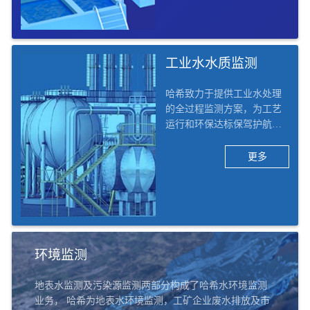
水质监测及工艺优化的整体
解决方案。
工业水水质监测
哈希致力于提供工业水处理
的全过程监测方案，为工艺
运行和环保达标保驾护航。
哈希将工业行业行业细分为1
3个二级子行业，42个三级子
更多
行业，例如化工、电力、矿
采、电子、食品饮料、造
纸、医药、汽车、船舶等。
哈希的工业水水质监测解决
方案覆盖六大应用场景：除
盐水/脱盐水、凝结水回用、
环境监测
汽水循环、循环冷却水、污
水处理及排口、实验室。
地表水监测及污染源监测两部分构成了哈希水环境监测
业务， 哈希为地表水环境监测，工矿企业废水排放及市