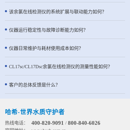
性。预测性诊断和支持性维护工作
向的散射光，散射光强与水样的浊
近岸海域监测等多种场合。 - 仪器
流程帮助您延长正常运行时间。 ●
度成正比，从而通过检测90°的散射
特点： ● 创新技术：传承NT6800
该余氯在线检测仪的系统扩展与联动能力如何？
坚固且轻便的集成过滤选项 集成
光强实现浊度测量。水样进入浊度
总氮水质在线自动监测仪实用新型
FX610 过滤系统和更坚固的 FX620
仪先要流经气泡捕集器的层层折流
专利，采用了两项实用新型专利技
具有轻量化结构，改进了空气清洁
板，进入浊度测量腔体然后从溢流
术，进一步强化了其水质分析的准
仪器运行稳定性与故障诊断能力如何？
和流量检测功能。这些功能确保了
口溢出进入排水管道。该去泡系统
确性和可靠性。①第一项专利是用
可靠的性能和减少的操作接触点。
使水样中的气泡被吸附到折流系统
于水质分析的消解加热装置(专利申
此外，您还可以远程查看分析仪运
的各个表面，或者随着水缓慢流动
请号：2021230394898)，它为消解
仪器日常维护与耗材使用成本如何？
行情况确保测量数据稳定可靠。 ●
上升到水面并释放到大气中。 ● pH
单元提供了高效且稳定的加热环
半年一次维护，省时省力
测量：pH电极由两部分组成：指示
境。②第二项专利涉及用于水质分
NH6000sc 氨氮分析仪将常规用户
电极和参比电极。pH测量是通过测
析的消解管、相关的加热装置及组
CL17sc/CL17Dsc余氯在线检测仪的测量性能如何？
维护频率减少到每年仅两次。该仪
量指示和参比电极之间的电位来实
件(专利申请号：2021230394949)
器以效率为核心设计，流线型结构
现的。pH电极在接触溶液时，其玻
为消解单元提供可靠保障，确保了
设计，使得试剂操作简单方便。在
璃膜上会形成一随pH变化而变化的
监测数据的准确可信。 ● 高效精
客户的总体反馈是什么？
标准清洁模式下，试剂的更换时间
电势，且该电势需另一个恒定的电
准：坚固耐用的柱塞泵+12通道旋转
可延长至半年一次。
势来进行比较。参比电极就是用来
阀的一体化流路设计，确保精准进
提供这一恒定电势的，它不会因溶
样，高密度陶瓷阀芯防腐耐磨，有
液中pH值的浓度而变化。通过测量
效延长维护间隔。 ● 哈希原研试
哈希-世界水质守护者
水样温度进行pH测量值补偿。 ●
剂：使用哈希原研试剂配方，确保
ORP测量通过电极对敏感层表面进
常温使用下的稳定性和耐用性，原
400-820-9091
800-840-6026
热线电话：
/
行电子吸收或释放完成，参比电极
料易于配制。 ● 一键清洗：便捷的