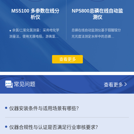
水 工业生产过程用水 污水处理工艺
壁挂式安装，占地小； 超大LCD彩
过程 - 仪器特点： ● 体验出色的高
色液晶屏显示，实现便利的人机交
MS5100 多参数在线分
NP5800总磷在线自动监
效和可靠性：NH6000sc 氨氮分析
互； - 应用行业： 膜法水处理，
析仪
测仪
仪提供精准的测量和预测性诊断，
市政供水与再生水，海水/苦咸水淡
尽显稳定可靠 通过 NH6000sc 在线
化，工业。 - 产品介绍： SDI是反
● 余氯/二氧化氯测量：采用电化学
总磷在线自动监测仪基于钼酸铵分
氨氮分析仪简化您的在线操作，该
渗透系统进水安全核心指标，直接
测量法，使用无膜电极。游离氯或
光光度法测定水样中的总磷
分析仪采用气敏电极（GSE）技
决定膜寿命与运行成本。 TC8000
游离活性氯定义为分子氯（Cl2）、
（TP）。该仪器严格符合现行标准
术。环境可控的设计为在您需要的
多通道全自动在线SDI测定仪，严格
次氯酸（HClO）和次氯酸根离子
HJ/T 103-2003 《总磷水质自动分
测量点进行简单的户外安装做好了
遵循国际标准，全自动恒压测试、
（OCl-）的总和。当pH小于4时，
析仪技术要求》，HJC-ZY97-2022
查看更多
准备。一年两次的维护需求和经过
自动计算、自动存储，杜绝人工误
主要以次氯酸分子形态存在。在不
《水质总磷自动监测仪检测作业指
验证的可靠性，Hach NH6000sc 在
差，数据真实可追溯。 实时监控胶
同pH值下，次氯酸和次氯酸根离子
导书》，HJ 35X-2019 《水污染源
线气敏电极法氨氮分析仪将为您提
体与颗粒污染趋势，提前预警堵膜
处于一种动态平衡状态。在施加电
在线监测系统 （CODCr、NH3-N
供可靠的测量结果进而提高工艺效
风险，优化预处理、减少化学清
位时，次氯酸分子在工作电极被还
等）安装/验收/运行技术规范》要
常见问题
查看更多
率。 ● 通过可信赖的技术提升正常
洗、延长RO膜使用寿命，显著降低
原为氯离子，此时工作电极和对电
求，总磷在线监测仪测量数据与国
运行时间和准确性 Hach 的
运维成本与非计划停机。 工业级防
极间产生电流回路，在恒定条件
标方法GB 11893-89以及哈希总磷
NH6000sc 氨氮分析仪采用快速、
护、稳定耐用、适配多场景，是水
下，产生的电流与游离氯浓度成正
预制试剂吻合性好，确保了监测结
准确且可信赖的 GSE 技术。
处理、海水淡化、电力、制药、电
比。 ● 浊度测量：水样进入浊度腔
果的准确性和可靠性。 - 应用行
仪器安装条件与适用场景有哪些？
NH6000sc 提供可靠的测量，具备
子等行业标配监测设备。 用数据保
体，探测头发射一束光垂直射入水
业： 总磷在线监测仪用于污染源监
自动校准、验证和清洁功能。通过
障系统安全，用专业降低运行成本
样，当光线遇到水样中的悬浮颗粒
测（包括市政污水进口、排口；工
自动采样过验证抓取样品提高了在
——TC8000 多通道全自动在线SDI
而产生散射，浸没在水中的光电检
业污水排口）；工业过程用水监
仪器合规性与认证是否满足行业审核要求？
线数据和实验室数据之间的一致
测定仪，更稳、更准、更省钱。
测器检测到与入射光中心线成90°方
测；地表水监测；养殖尾水监测，