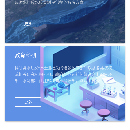
政污水排放水质监测提供整体解决方案。
更多
教育科研
科研类水质分析检测相关的诸多政府部门以及各类院校
或相关研究机构机构。政府行业包括传统意义上的生环
部、水利部、住建部、自然资源部，以及卫健委、农业
部、交通部、科技部、公检法、军队系统等；教育科研
机构机构，包括高校的环境类院系、给排水专业等，以
及环科院、中科院、农科院、林科院、水科院等科研机
更多
构，还有中小学、幼儿园等教育机构。