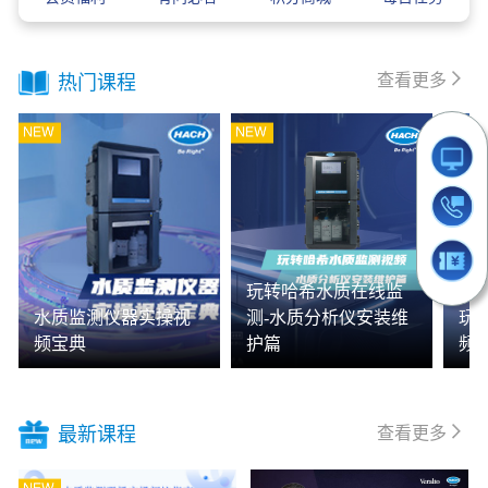
查看更多
热门课程
玩转哈希水质在线监
水质监测仪器实操视
测-水质分析仪安装维
玩
频宝典
护篇
频
查看更多
最新课程