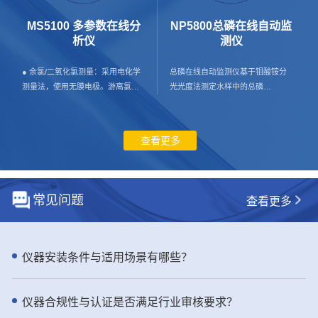
水 工业生产过程用水 污水处理工艺
壁挂式安装，占地小； 超大LCD彩
过程 - 仪器特点： ● 体验出色的高
色液晶屏显示，实现便利的人机交
MS5100 多参数在线分
NP5800总磷在线自动监
效和可靠性：NH6000sc 氨氮分析
互； - 应用行业： 膜法水处理，
析仪
测仪
仪提供精准的测量和预测性诊断，
市政供水与再生水，海水/苦咸水淡
尽显稳定可靠 通过 NH6000sc 在线
化，工业。 - 产品介绍： SDI是反
● 余氯/二氧化氯测量：采用电化学
总磷在线自动监测仪基于钼酸铵分
氨氮分析仪简化您的在线操作，该
渗透系统进水安全核心指标，直接
测量法，使用无膜电极。游离氯或
光光度法测定水样中的总磷
分析仪采用气敏电极（GSE）技
决定膜寿命与运行成本。 TC8000
游离活性氯定义为分子氯（Cl2）、
（TP）。该仪器严格符合现行标准
术。环境可控的设计为在您需要的
多通道全自动在线SDI测定仪，严格
次氯酸（HClO）和次氯酸根离子
HJ/T 103-2003 《总磷水质自动分
测量点进行简单的户外安装做好了
遵循国际标准，全自动恒压测试、
（OCl-）的总和。当pH小于4时，
析仪技术要求》，HJC-ZY97-2022
查看更多
准备。一年两次的维护需求和经过
自动计算、自动存储，杜绝人工误
主要以次氯酸分子形态存在。在不
《水质总磷自动监测仪检测作业指
验证的可靠性，Hach NH6000sc 在
差，数据真实可追溯。 实时监控胶
同pH值下，次氯酸和次氯酸根离子
导书》，HJ 35X-2019 《水污染源
线气敏电极法氨氮分析仪将为您提
体与颗粒污染趋势，提前预警堵膜
处于一种动态平衡状态。在施加电
在线监测系统 （CODCr、NH3-N
供可靠的测量结果进而提高工艺效
风险，优化预处理、减少化学清
位时，次氯酸分子在工作电极被还
等）安装/验收/运行技术规范》要
常见问题
查看更多
率。 ● 通过可信赖的技术提升正常
洗、延长RO膜使用寿命，显著降低
原为氯离子，此时工作电极和对电
求，总磷在线监测仪测量数据与国
运行时间和准确性 Hach 的
运维成本与非计划停机。 工业级防
极间产生电流回路，在恒定条件
标方法GB 11893-89以及哈希总磷
NH6000sc 氨氮分析仪采用快速、
护、稳定耐用、适配多场景，是水
下，产生的电流与游离氯浓度成正
预制试剂吻合性好，确保了监测结
准确且可信赖的 GSE 技术。
处理、海水淡化、电力、制药、电
比。 ● 浊度测量：水样进入浊度腔
果的准确性和可靠性。 - 应用行
仪器安装条件与适用场景有哪些？
NH6000sc 提供可靠的测量，具备
子等行业标配监测设备。 用数据保
体，探测头发射一束光垂直射入水
业： 总磷在线监测仪用于污染源监
自动校准、验证和清洁功能。通过
障系统安全，用专业降低运行成本
样，当光线遇到水样中的悬浮颗粒
测（包括市政污水进口、排口；工
自动采样过验证抓取样品提高了在
——TC8000 多通道全自动在线SDI
而产生散射，浸没在水中的光电检
业污水排口）；工业过程用水监
仪器合规性与认证是否满足行业审核要求？
线数据和实验室数据之间的一致
测定仪，更稳、更准、更省钱。
测器检测到与入射光中心线成90°方
测；地表水监测；养殖尾水监测，