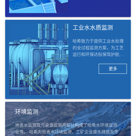
水质监测及工艺优化的整体
解决方案。
工业水水质监测
哈希致力于提供工业水处理
的全过程监测方案，为工艺
运行和环保达标保驾护航。
哈希将工业行业行业细分为1
3个二级子行业，42个三级子
更多
行业，例如化工、电力、矿
采、电子、食品饮料、造
纸、医药、汽车、船舶等。
哈希的工业水水质监测解决
方案覆盖六大应用场景：除
盐水/脱盐水、凝结水回用、
环境监测
汽水循环、循环冷却水、污
水处理及排口、实验室。
地表水监测及污染源监测两部分构成了哈希水环境监测
业务， 哈希为地表水环境监测，工矿企业废水排放及市