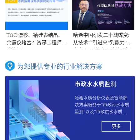
TOC 漂移、钠硅表结晶、
哈希中国研发二十载蝶变:
余氯仪堵塞？资深工程师在
从技术”“引进来”到能力“走
线答疑
出去”仪器信息网访伟励拓
集团大中华区总裁兼哈希大
中华区副总裁总经理秦晓培
为您提供专业的行业解决方案
市政水水质监测
哈希水质分析仪表及智能解
决方案服务于“市政污水水质
监测”以及“市政供水水质监
测“两大板块， 提供市政供水
水质监测“从源头到龙头”以
更多
及市政污水水质监测“收集 –
处理 – 排放 - 回用”的全过程