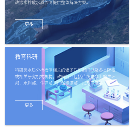
政污水排放水质监测提供整体解决方案。
更多
教育科研
科研类水质分析检测相关的诸多政府部门以及各类院校
或相关研究机构机构。政府行业包括传统意义上的生环
部、水利部、住建部、自然资源部，以及卫健委、农业
部、交通部、科技部、公检法、军队系统等；教育科研
机构机构，包括高校的环境类院系、给排水专业等，以
及环科院、中科院、农科院、林科院、水科院等科研机
更多
构，还有中小学、幼儿园等教育机构。