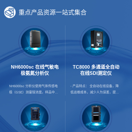
重点产品资源一站式集合
NH6000sc 在线气敏电
TC8000 多通道全自动
极氨氮分析仪
在线SDI测定仪
NH6000sc 分析仪使用气体传感电
- 产品特点： 全自动在线设备，降
极（GSE）测量铵浓度。样品中的
低运维成本，减少人为误差，提升
铵离子首先转化为气态氨。只有氨
数据可信度； 24h在线预警，保护
气通过电极的气体渗透膜并被检测
膜使用寿命； 产品覆盖纯水及海水
到。该方法支持广泛的测量范围，
两种配置方案，并支持按需增加增
并且比基于离子选择性电极（ISE）
压泵配置，灵活适配不同应用场景
的方法更不容易受到交叉敏感性的
与现场条件； 单台可覆盖1–4个监
影响。 - 应用行业： 地表水 饮用
测点，自动循环测试，降本增效；