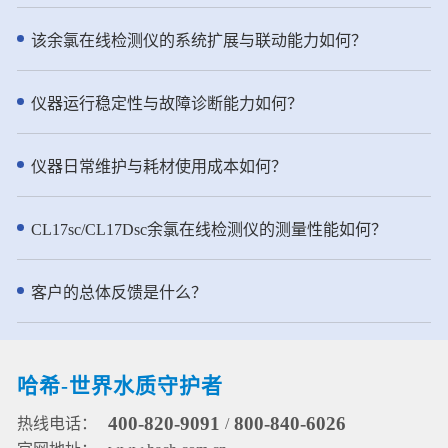
性。预测性诊断和支持性维护工作
向的散射光，散射光强与水样的浊
近岸海域监测等多种场合。 - 仪器
流程帮助您延长正常运行时间。 ●
度成正比，从而通过检测90°的散射
特点： ● 创新技术：传承NT6800
该余氯在线检测仪的系统扩展与联动能力如何？
坚固且轻便的集成过滤选项 集成
光强实现浊度测量。水样进入浊度
总氮水质在线自动监测仪实用新型
FX610 过滤系统和更坚固的 FX620
仪先要流经气泡捕集器的层层折流
专利，采用了两项实用新型专利技
具有轻量化结构，改进了空气清洁
板，进入浊度测量腔体然后从溢流
术，进一步强化了其水质分析的准
仪器运行稳定性与故障诊断能力如何？
和流量检测功能。这些功能确保了
口溢出进入排水管道。该去泡系统
确性和可靠性。①第一项专利是用
可靠的性能和减少的操作接触点。
使水样中的气泡被吸附到折流系统
于水质分析的消解加热装置(专利申
此外，您还可以远程查看分析仪运
的各个表面，或者随着水缓慢流动
请号：2021230394898)，它为消解
仪器日常维护与耗材使用成本如何？
行情况确保测量数据稳定可靠。 ●
上升到水面并释放到大气中。 ● pH
单元提供了高效且稳定的加热环
半年一次维护，省时省力
测量：pH电极由两部分组成：指示
境。②第二项专利涉及用于水质分
NH6000sc 氨氮分析仪将常规用户
电极和参比电极。pH测量是通过测
析的消解管、相关的加热装置及组
CL17sc/CL17Dsc余氯在线检测仪的测量性能如何？
维护频率减少到每年仅两次。该仪
量指示和参比电极之间的电位来实
件(专利申请号：2021230394949)
器以效率为核心设计，流线型结构
现的。pH电极在接触溶液时，其玻
为消解单元提供可靠保障，确保了
设计，使得试剂操作简单方便。在
璃膜上会形成一随pH变化而变化的
监测数据的准确可信。 ● 高效精
客户的总体反馈是什么？
标准清洁模式下，试剂的更换时间
电势，且该电势需另一个恒定的电
准：坚固耐用的柱塞泵+12通道旋转
可延长至半年一次。
势来进行比较。参比电极就是用来
阀的一体化流路设计，确保精准进
提供这一恒定电势的，它不会因溶
样，高密度陶瓷阀芯防腐耐磨，有
液中pH值的浓度而变化。通过测量
效延长维护间隔。 ● 哈希原研试
哈希-世界水质守护者
水样温度进行pH测量值补偿。 ●
剂：使用哈希原研试剂配方，确保
ORP测量通过电极对敏感层表面进
常温使用下的稳定性和耐用性，原
400-820-9091
800-840-6026
热线电话：
/
行电子吸收或释放完成，参比电极
料易于配制。 ● 一键清洗：便捷的