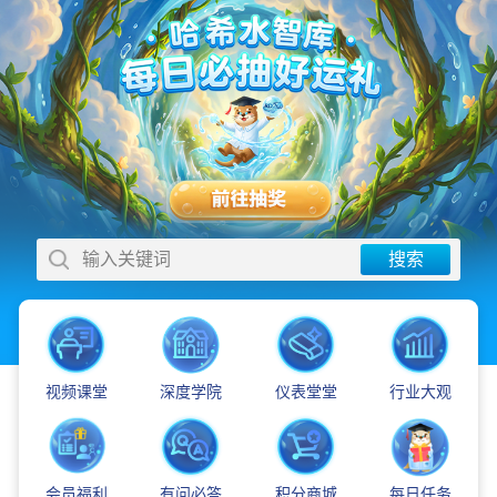
输入关键词
搜索
视频课堂
深度学院
仪表堂堂
行业大观
会员福利
有问必答
积分商城
每日任务