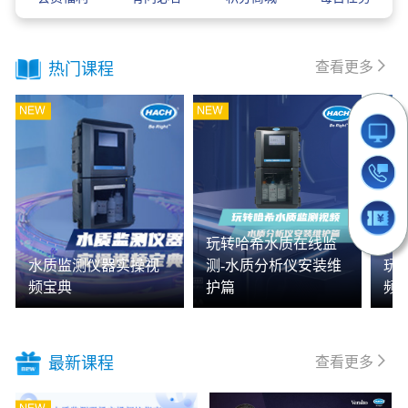
查看更多
热门课程
玩转哈希水质在线监
水质监测仪器实操视
测-水质分析仪安装维
玩
频宝典
护篇
频
查看更多
最新课程