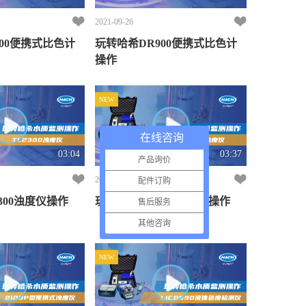
若使用试剂2742645，在分析方法中可以看到我们应该选择
2021-09-26
536号程序 在仪器上选择存储程序—选择编号进行—输入
00便携式比色计
玩转哈希DR900便携式比色计
536，确认，开始，进入该程序的测量界面
操作
若使用试剂2767245，在分析方法中可以看到我们应该选择
542号程序 在仪器上选择存储程序—选择编号进行—输入
NEW
542，确认，开始，进入该程序的测量界面
若使用试剂2672245，在分析方法中可以看到我们应该选择
在线咨询
350号程序 在仪器上选择存储程序—选择编号进行—输入
03:04
03:37
产品询价
350，确认，开始，进入该程序的测量界面
2021-09-26
配件订购
若使用试剂2714100，在分析方法中可以看到我们应该选择
300浊度仪操作
玩转哈希TL2350浊度仪操作
售后服务
394号程序 在仪器上选择存储程序—选择编号进行—输入
394，确认，开始，进入该程序的测量界面 DR5000的操作是
其他咨询
不是像您预想中一样简单呢？哈希实验室期待您的反馈！
NEW