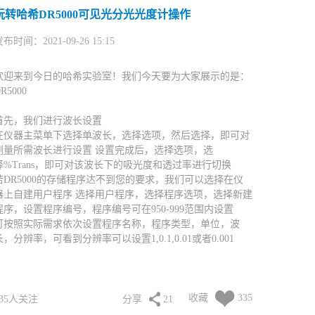
玩转哈希DR5000可见光分光光度计操作
布时间：2021-09-26 15:15
欢迎来到今日的哈希实验室！我们今天要为大家展示的是：
R5000
首先，我们进行波长设置
在仪器主菜单下选择单波长，选择选项，然后选择，即可对
测量所需波长进行设置 设置完成后，选择选项，选
择%Trans，即可对该波长下的吸光度和透过率进行切换
若DR5000的存储程序达不到您的要求，我们可以选择在仪
器上自建用户程序 选择用户程序，选择程序选项，选择新建
程序，设置程序编号，程序编号可在950-999范围内设置
可按照实际需求依次设置程序名称，程序类型，单位，波
长，分辨率，可看到分辨率可以设置1,0.1,0.01或者0.001
设置用户程序的化学结构，校准点的添加我们选择识读标
准，然后按“+“依次添加标液浓度 标液浓度添加完成后，依
次放入各个浓度的标液读取对应吸光度
收藏
335
选择右下角的图表选项，选择完成 新建曲线完成，存储自建
335人关注
分享
21
曲线，这样以后我们在用户程序中就可以看到刚刚新建的用