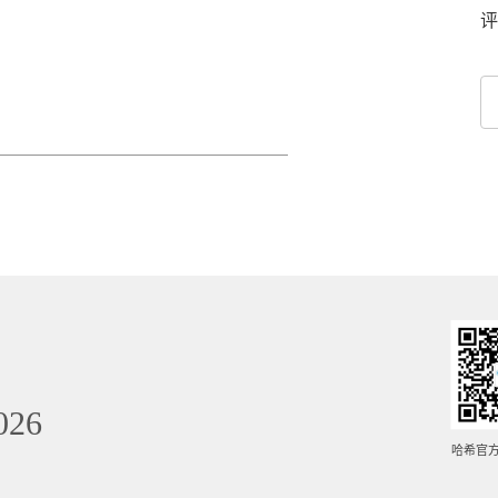
评
026
哈希官