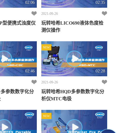
02:06
02:35
2021-09-26
0P型便携式浊度仪
玩转哈希LICO690液体色度检
测仪操作
NEW
02:46
02:28
2021-09-26
D多参数数字化分
玩转哈希HQD多参数数字化分
极
析仪MTC电极
NEW