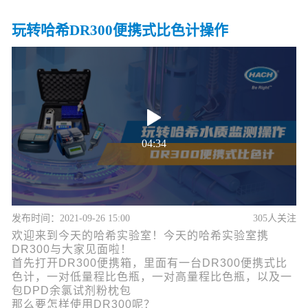
玩转哈希DR300便携式比色计操作
04:34
发布时间：2021-09-26 15:00
305人关注
欢迎来到今天的哈希实验室！今天的哈希实验室携
DR300与大家见面啦！
首先打开DR300便携箱，里面有一台DR300便携式比
色计，一对低量程比色瓶，一对高量程比色瓶，以及一
包DPD余氯试剂粉枕包
那么要怎样使用DR300呢？