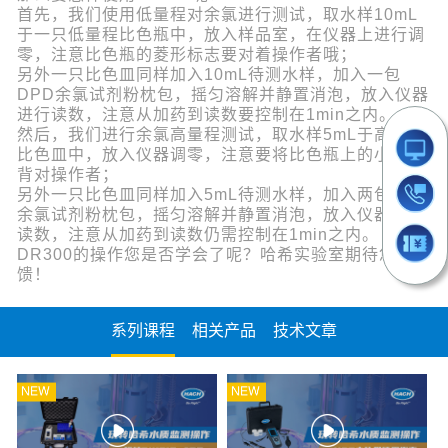
首先，我们使用低量程对余氯进行测试，取水样10mL
于一只低量程比色瓶中，放入样品室，在仪器上进行调
零，注意比色瓶的菱形标志要对着操作者哦；
另外一只比色皿同样加入10mL待测水样，加入一包
DPD余氯试剂粉枕包，摇匀溶解并静置消泡，放入仪器
进行读数，注意从加药到读数要控制在1min之内。
然后，我们进行余氯高量程测试，取水样5mL于高量程
比色皿中，放入仪器调零，注意要将比色瓶上的小三角
背对操作者；
另外一只比色皿同样加入5mL待测水样，加入两包DPD
余氯试剂粉枕包，摇匀溶解并静置消泡，放入仪器进行
读数，注意从加药到读数仍需控制在1min之内。
DR300的操作您是否学会了呢？哈希实验室期待您的反
馈！
系列课程
相关产品
技术文章