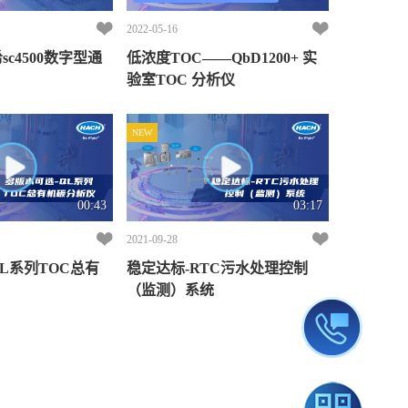
2022-05-16
sc4500数字型通
低浓度TOC——QbD1200+ 实
验室TOC 分析仪
NEW
00:43
03:17
2021-09-28
L系列TOC总有
稳定达标-RTC污水处理控制
（监测）系统