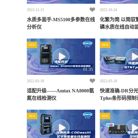
2023-12-15
2023-10-24
水质多面手-MS5100多参数在线
化繁为简 以简驭繁-
分析仪
磷水质在线自动
NEW
NEW
01:35
2022-03-18
2022-03-18
适配升级——Amtax NA8000氨
快速准确-DR分
氮在线检测仪
Tplus条形码预
NEW
NEW