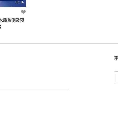
03:16
 水质监测及预
案
评