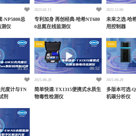
2023-02-15
2022-12-06
NP5800总
专利加身 再创经典-哈希NT680
未来之选-哈希
监测仪
0总氮在线监测仪
用控制器
NEW
NEW
01:45
00:52
2021-09-28
2021-09-28
光光度计与TN
简单快速-TX1315便携式水质生
多版本可选-Q
制试剂
物毒性检测仪
机碳分析仪