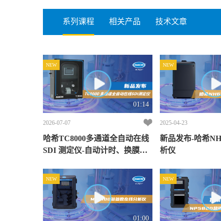
系列课程
相关产品
技术文章
NEW
NEW
01:14
2026-07-07
2025-04-23
哈希TC8000多通道全自动在线
新品发布-哈希NH6
SDI 测定仪-自动计时、换膜、
析仪
预警，运维如此简单！
NEW
NEW
01:00