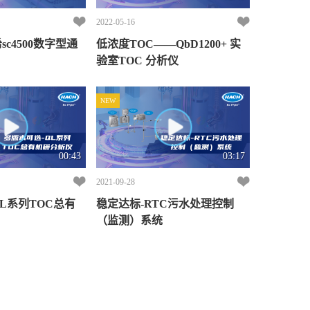
2022-05-16
sc4500数字型通
低浓度TOC——QbD1200+ 实
验室TOC 分析仪
NEW
00:43
03:17
2021-09-28
L系列TOC总有
稳定达标-RTC污水处理控制
（监测）系统