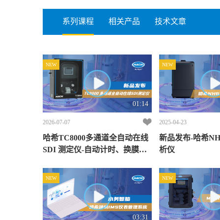
系列课程
相关产品
技术文章
NEW
NEW
01:14
2026-07-07
2025-04-23
哈希TC8000多通道全自动在线
新品发布-哈希NH6
SDI 测定仪-自动计时、换膜、
析仪
预警，运维如此简单！
NEW
NEW
03:31