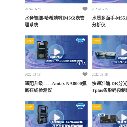
2024-03-28
2023-12-15
水务智脑-哈希靖帆IMS仪表管
水质多面手-MS5
理系统
分析仪
NEW
NEW
01:35
2022-03-18
2022-03-18
适配升级——Amtax NA8000氨
快速准确-DR分
氮在线检测仪
Tplus条形码预
NEW
NEW