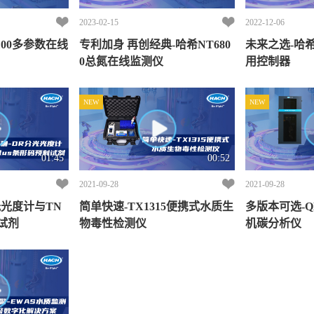
2023-02-15
2022-12-06
100多参数在线
专利加身 再创经典-哈希NT680
未来之选-哈希
0总氮在线监测仪
用控制器
NEW
NEW
01:45
00:52
2021-09-28
2021-09-28
光光度计与TN
简单快速-TX1315便携式水质生
多版本可选-Q
制试剂
物毒性检测仪
机碳分析仪