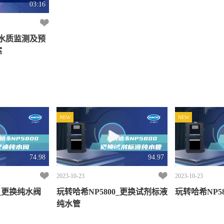
03:16
 水质监测及预
案
NEW
NEW
74.98
94.97
2023-10-23
2023-10-23
0_更换纯水阀
玩转哈希NP5800_更换试剂标液
玩转哈希NP5
纯水管