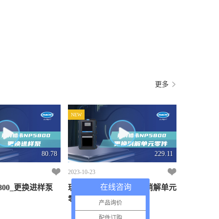
更多
NEW
80.78
229.11
2023-10-23
在线咨询
800_更换进样泵
玩转哈希NP5800_更换消解单元
零件
产品询价
配件订购