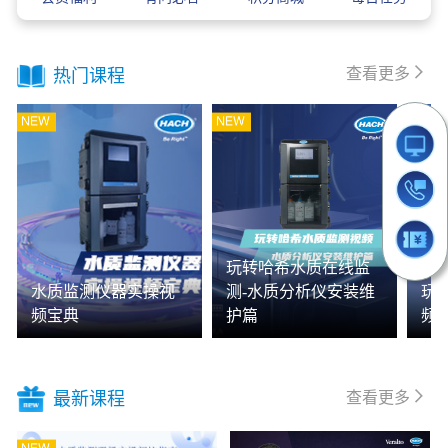
查看更多
热门课程
玩转哈希水质在线监
水质监测仪器实操视
测-水质分析仪安装维
玩
频宝典
护篇
频
查看更多
最新课程