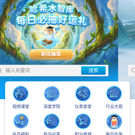
输入关键词
搜索
视频课堂
深度学院
仪表堂堂
行业大观
会员福利
有问必答
积分商城
每日任务