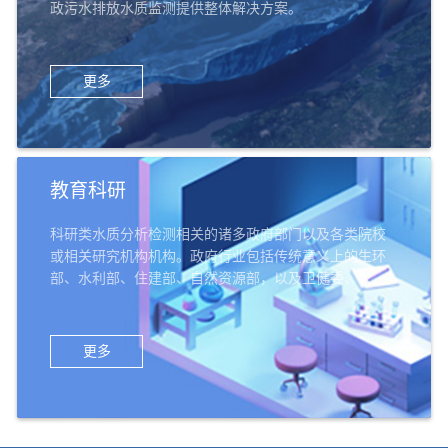
政污水排放水质监测提供整体解决方案。
更多
教育科研
科研类水质分析检测相关的诸多政府部门以及各类院校
或相关研究机构机构。政府行业包括传统意义上的生环
部、水利部、住建部、自然资源部，以及卫健委、农业
部、交通部、科技部、公检法、军队系统等；教育科研
机构机构，包括高校的环境类院系、给排水专业等，以
及环科院、中科院、农科院、林科院、水科院等科研机
更多
构，还有中小学、幼儿园等教育机构。