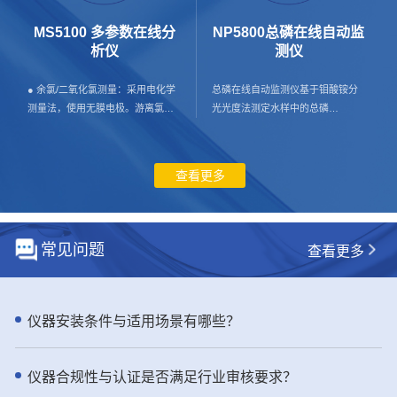
水 工业生产过程用水 污水处理工艺
壁挂式安装，占地小； 超大LCD彩
过程 - 仪器特点： ● 体验出色的高
色液晶屏显示，实现便利的人机交
MS5100 多参数在线分
NP5800总磷在线自动监
效和可靠性：NH6000sc 氨氮分析
互； - 应用行业： 膜法水处理，
析仪
测仪
仪提供精准的测量和预测性诊断，
市政供水与再生水，海水/苦咸水淡
尽显稳定可靠 通过 NH6000sc 在线
化，工业。 - 产品介绍： SDI是反
● 余氯/二氧化氯测量：采用电化学
总磷在线自动监测仪基于钼酸铵分
氨氮分析仪简化您的在线操作，该
渗透系统进水安全核心指标，直接
测量法，使用无膜电极。游离氯或
光光度法测定水样中的总磷
分析仪采用气敏电极（GSE）技
决定膜寿命与运行成本。 TC8000
游离活性氯定义为分子氯（Cl2）、
（TP）。该仪器严格符合现行标准
术。环境可控的设计为在您需要的
多通道全自动在线SDI测定仪，严格
次氯酸（HClO）和次氯酸根离子
HJ/T 103-2003 《总磷水质自动分
测量点进行简单的户外安装做好了
遵循国际标准，全自动恒压测试、
（OCl-）的总和。当pH小于4时，
析仪技术要求》，HJC-ZY97-2022
查看更多
准备。一年两次的维护需求和经过
自动计算、自动存储，杜绝人工误
主要以次氯酸分子形态存在。在不
《水质总磷自动监测仪检测作业指
验证的可靠性，Hach NH6000sc 在
差，数据真实可追溯。 实时监控胶
同pH值下，次氯酸和次氯酸根离子
导书》，HJ 35X-2019 《水污染源
线气敏电极法氨氮分析仪将为您提
体与颗粒污染趋势，提前预警堵膜
处于一种动态平衡状态。在施加电
在线监测系统 （CODCr、NH3-N
供可靠的测量结果进而提高工艺效
风险，优化预处理、减少化学清
位时，次氯酸分子在工作电极被还
等）安装/验收/运行技术规范》要
常见问题
查看更多
率。 ● 通过可信赖的技术提升正常
洗、延长RO膜使用寿命，显著降低
原为氯离子，此时工作电极和对电
求，总磷在线监测仪测量数据与国
运行时间和准确性 Hach 的
运维成本与非计划停机。 工业级防
极间产生电流回路，在恒定条件
标方法GB 11893-89以及哈希总磷
NH6000sc 氨氮分析仪采用快速、
护、稳定耐用、适配多场景，是水
下，产生的电流与游离氯浓度成正
预制试剂吻合性好，确保了监测结
准确且可信赖的 GSE 技术。
处理、海水淡化、电力、制药、电
比。 ● 浊度测量：水样进入浊度腔
果的准确性和可靠性。 - 应用行
仪器安装条件与适用场景有哪些？
NH6000sc 提供可靠的测量，具备
子等行业标配监测设备。 用数据保
体，探测头发射一束光垂直射入水
业： 总磷在线监测仪用于污染源监
自动校准、验证和清洁功能。通过
障系统安全，用专业降低运行成本
样，当光线遇到水样中的悬浮颗粒
测（包括市政污水进口、排口；工
自动采样过验证抓取样品提高了在
——TC8000 多通道全自动在线SDI
而产生散射，浸没在水中的光电检
业污水排口）；工业过程用水监
仪器合规性与认证是否满足行业审核要求？
线数据和实验室数据之间的一致
测定仪，更稳、更准、更省钱。
测器检测到与入射光中心线成90°方
测；地表水监测；养殖尾水监测，