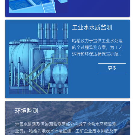
水质监测及工艺优化的整体
解决方案。
工业水水质监测
哈希致力于提供工业水处理
的全过程监测方案，为工艺
运行和环保达标保驾护航。
哈希将工业行业行业细分为1
3个二级子行业，42个三级子
更多
行业，例如化工、电力、矿
采、电子、食品饮料、造
纸、医药、汽车、船舶等。
哈希的工业水水质监测解决
方案覆盖六大应用场景：除
盐水/脱盐水、凝结水回用、
环境监测
汽水循环、循环冷却水、污
水处理及排口、实验室。
地表水监测及污染源监测两部分构成了哈希水环境监测
业务， 哈希为地表水环境监测，工矿企业废水排放及市