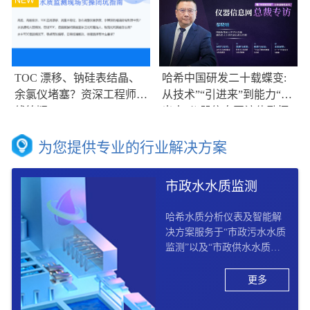
TOC 漂移、钠硅表结晶、
哈希中国研发二十载蝶变:
余氯仪堵塞？资深工程师在
从技术”“引进来”到能力“走
线答疑
出去”仪器信息网访伟励拓
集团大中华区总裁兼哈希大
中华区副总裁总经理秦晓培
为您提供专业的行业解决方案
市政水水质监测
哈希水质分析仪表及智能解
决方案服务于“市政污水水质
监测”以及“市政供水水质监
测“两大板块， 提供市政供水
水质监测“从源头到龙头”以
更多
及市政污水水质监测“收集 –
处理 – 排放 - 回用”的全过程