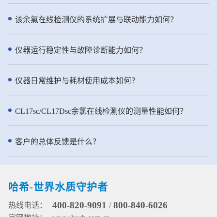
性。预测性诊断和支持性维护工作
向的散射光，散射光强与水样的浊
近岸海域监测等多种场合。 - 仪器
流程帮助您延长正常运行时间。 ●
度成正比，从而通过检测90°的散射
特点： ● 创新技术：传承NT6800
该余氯在线检测仪的系统扩展与联动能力如何？
坚固且轻便的集成过滤选项 集成
光强实现浊度测量。水样进入浊度
总氮水质在线自动监测仪实用新型
FX610 过滤系统和更坚固的 FX620
仪先要流经气泡捕集器的层层折流
专利，采用了两项实用新型专利技
具有轻量化结构，改进了空气清洁
板，进入浊度测量腔体然后从溢流
术，进一步强化了其水质分析的准
仪器运行稳定性与故障诊断能力如何？
和流量检测功能。这些功能确保了
口溢出进入排水管道。该去泡系统
确性和可靠性。①第一项专利是用
可靠的性能和减少的操作接触点。
使水样中的气泡被吸附到折流系统
于水质分析的消解加热装置(专利申
此外，您还可以远程查看分析仪运
的各个表面，或者随着水缓慢流动
请号：2021230394898)，它为消解
仪器日常维护与耗材使用成本如何？
行情况确保测量数据稳定可靠。 ●
上升到水面并释放到大气中。 ● pH
单元提供了高效且稳定的加热环
半年一次维护，省时省力
测量：pH电极由两部分组成：指示
境。②第二项专利涉及用于水质分
NH6000sc 氨氮分析仪将常规用户
电极和参比电极。pH测量是通过测
析的消解管、相关的加热装置及组
CL17sc/CL17Dsc余氯在线检测仪的测量性能如何？
维护频率减少到每年仅两次。该仪
量指示和参比电极之间的电位来实
件(专利申请号：2021230394949)
器以效率为核心设计，流线型结构
现的。pH电极在接触溶液时，其玻
为消解单元提供可靠保障，确保了
设计，使得试剂操作简单方便。在
璃膜上会形成一随pH变化而变化的
监测数据的准确可信。 ● 高效精
客户的总体反馈是什么？
标准清洁模式下，试剂的更换时间
电势，且该电势需另一个恒定的电
准：坚固耐用的柱塞泵+12通道旋转
可延长至半年一次。
势来进行比较。参比电极就是用来
阀的一体化流路设计，确保精准进
提供这一恒定电势的，它不会因溶
样，高密度陶瓷阀芯防腐耐磨，有
液中pH值的浓度而变化。通过测量
效延长维护间隔。 ● 哈希原研试
哈希-世界水质守护者
水样温度进行pH测量值补偿。 ●
剂：使用哈希原研试剂配方，确保
ORP测量通过电极对敏感层表面进
常温使用下的稳定性和耐用性，原
400-820-9091
800-840-6026
热线电话：
/
行电子吸收或释放完成，参比电极
料易于配制。 ● 一键清洗：便捷的