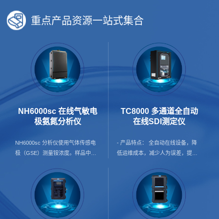
重点产品资源一站式集合
NH6000sc 在线气敏电
TC8000 多通道全自动
极氨氮分析仪
在线SDI测定仪
NH6000sc 分析仪使用气体传感电
- 产品特点： 全自动在线设备，降
极（GSE）测量铵浓度。样品中的
低运维成本，减少人为误差，提升
铵离子首先转化为气态氨。只有氨
数据可信度； 24h在线预警，保护
气通过电极的气体渗透膜并被检测
膜使用寿命； 产品覆盖纯水及海水
到。该方法支持广泛的测量范围，
两种配置方案，并支持按需增加增
并且比基于离子选择性电极（ISE）
压泵配置，灵活适配不同应用场景
的方法更不容易受到交叉敏感性的
与现场条件； 单台可覆盖1–4个监
影响。 - 应用行业： 地表水 饮用
测点，自动循环测试，降本增效；