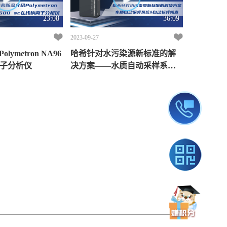
23:08
36:09
2023-09-27
ymetron NA96
哈希针对水污染源新标准的解
钠离子分析仪
决方案——水质自动采样系统&
自动标样核查