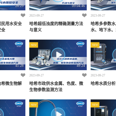
26:29
09:04:46
2023-09-27
2023-09-27
居民用水安全
哈希超低浊度的精确测量方法
哈希多参数水
安全
与意义
水、地下水、
的应用
NEW
NEW
41:28
49:24
2023-09-27
2023-09-27
哈希微生物解
哈希市政供水金属、色度、微
哈希水质分析
生物参数监测方法
NEW
NEW