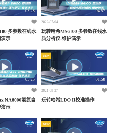
03:28
04:57
2022-07-04
数在线水
玩转哈希MS6100 多参数在线水
调演示
质分析仪-维护演示
NEW
05:25
01:58
2021-09-27
x NA8000氨氮自
玩转哈希LDO II校准操作
护演示
NEW