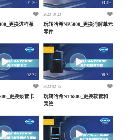
01:20
03:49
2023-10-23
800_更换进样泵
玩转哈希NP5800_更换消解单元
零件
NEW
02:37
06:32
2023-02-15
800_更换泵管卡
玩转哈希NT6800_更换软管和
泵管
NEW