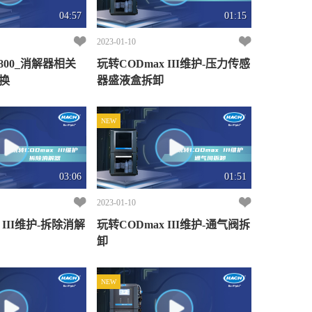
04:57
01:15
2023-01-10
800_消解器相关
玩转CODmax III维护-压力传感
换
器盛液盒拆卸
NEW
03:06
01:51
2023-01-10
 III维护-拆除消解
玩转CODmax III维护-通气阀拆
卸
NEW