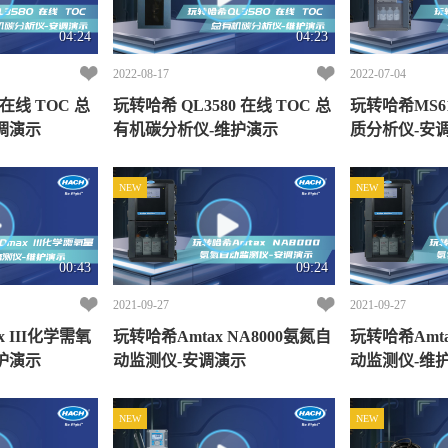
04:24
04:23
2022-08-17
2022-07-04
在线 TOC 总
玩转哈希 QL3580 在线 TOC 总
玩转哈希MS6100 多参
调演示
有机碳分析仪-维护演示
质分析仪-安
NEW
NEW
00:43
09:24
2021-09-27
2021-09-27
 III化学需氧
玩转哈希Amtax NA8000氨氮自
玩转哈希Amta
护演示
动监测仪-安调演示
动监测仪-维
NEW
NEW