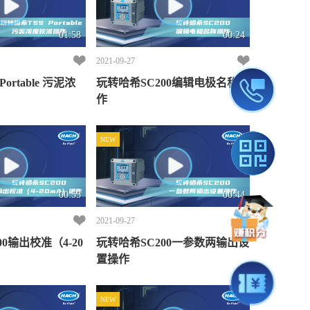
01:58
00:24
2021-09-27
ortable 污泥浓
玩转哈希SC200编辑电极名称操
作
NEW
00:55
00:44
2021-09-27
0输出校准（4-20
玩转哈希SC200一参数两输出设
置操作
NEW