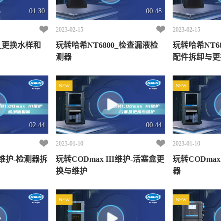
01:30
00:48
2023-02-15
2023-02-15
0_更换水样和
玩转哈希NT6800_检查漏液检
玩转哈希NT6
测器
配件拆卸与更
NEW
NEW
02:44
00:44
2023-01-10
2023-01-10
II维护-检测器拆
玩转CODmax III维护-活塞盒更
玩转CODmax
换与维护
器
NEW
NEW