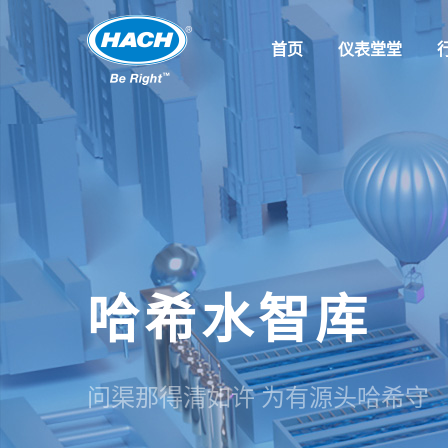
首页
仪表堂堂
哈希水智库
问渠那得清如许 为有源头哈希守