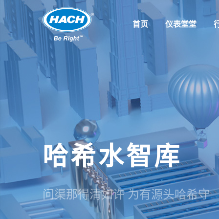
首页
仪表堂堂
哈希水智库
问渠那得清如许 为有源头哈希守