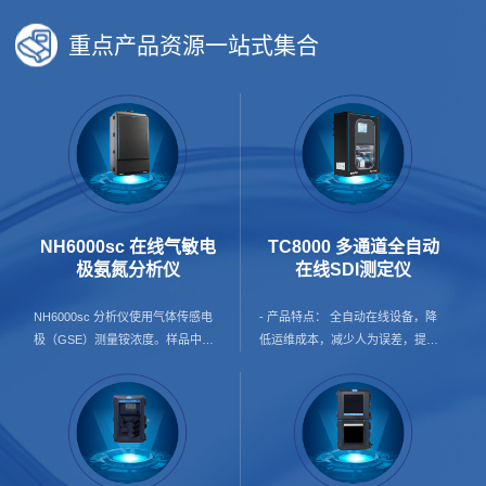
重点产品资源一站式集合
NH6000sc 在线气敏电
TC8000 多通道全自动
极氨氮分析仪
在线SDI测定仪
NH6000sc 分析仪使用气体传感电
- 产品特点： 全自动在线设备，降
极（GSE）测量铵浓度。样品中的
低运维成本，减少人为误差，提升
铵离子首先转化为气态氨。只有氨
数据可信度； 24h在线预警，保护
气通过电极的气体渗透膜并被检测
膜使用寿命； 产品覆盖纯水及海水
到。该方法支持广泛的测量范围，
两种配置方案，并支持按需增加增
并且比基于离子选择性电极（ISE）
压泵配置，灵活适配不同应用场景
的方法更不容易受到交叉敏感性的
与现场条件； 单台可覆盖1–4个监
影响。 - 应用行业： 地表水 饮用
测点，自动循环测试，降本增效；