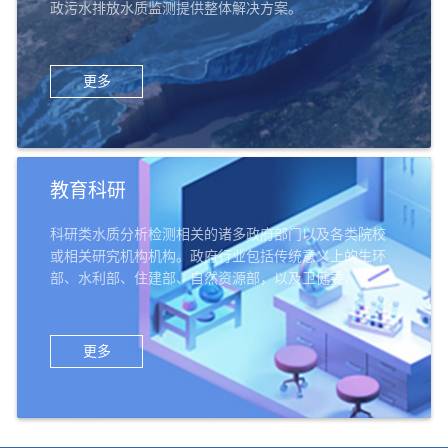
政污水排放水质监测提供整体解决方案。
更多
教育科研
科研类水质分析检测相关的诸多政府部门以及各类院校
或相关研究机构机构。政府行业包括传统意义上的生环
部、水利部、住建部、自然资源部，以及卫健委、农业
部、交通部、科技部、公检法、军队系统等；教育科研
机构机构，包括高校的环境类院系、给排水专业等，以
及环科院、中科院、农科院、林科院、水科院等科研机
更多
构，还有中小学、幼儿园等教育机构。