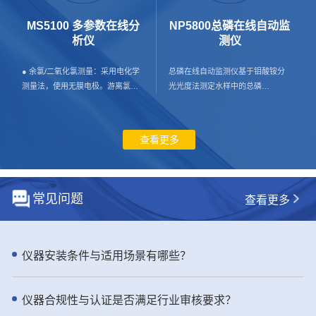
水 工业生产过程用水 污水处理工艺
壁挂式安装，占地小； 超大LCD彩
过程 - 仪器特点： ● 体验出色的高
色液晶屏显示，实现便利的人机交
MS5100 多参数在线分
NP5800总磷在线自动监
效和可靠性：NH6000sc 氨氮分析
互； - 应用行业： 膜法水处理，
析仪
测仪
仪提供精准的测量和预测性诊断，
市政供水与再生水，海水/苦咸水淡
尽显稳定可靠 通过 NH6000sc 在线
化，工业。 - 产品介绍： SDI是反
● 余氯/二氧化氯测量：采用电化学
总磷在线自动监测仪基于钼酸铵分
氨氮分析仪简化您的在线操作，该
渗透系统进水安全核心指标，直接
测量法，使用无膜电极。游离氯或
光光度法测定水样中的总磷
分析仪采用气敏电极（GSE）技
决定膜寿命与运行成本。 TC8000
游离活性氯定义为分子氯（Cl2）、
（TP）。该仪器严格符合现行标准
术。环境可控的设计为在您需要的
多通道全自动在线SDI测定仪，严格
次氯酸（HClO）和次氯酸根离子
HJ/T 103-2003 《总磷水质自动分
测量点进行简单的户外安装做好了
遵循国际标准，全自动恒压测试、
（OCl-）的总和。当pH小于4时，
析仪技术要求》，HJC-ZY97-2022
查看更多
准备。一年两次的维护需求和经过
自动计算、自动存储，杜绝人工误
主要以次氯酸分子形态存在。在不
《水质总磷自动监测仪检测作业指
验证的可靠性，Hach NH6000sc 在
差，数据真实可追溯。 实时监控胶
同pH值下，次氯酸和次氯酸根离子
导书》，HJ 35X-2019 《水污染源
线气敏电极法氨氮分析仪将为您提
体与颗粒污染趋势，提前预警堵膜
处于一种动态平衡状态。在施加电
在线监测系统 （CODCr、NH3-N
供可靠的测量结果进而提高工艺效
风险，优化预处理、减少化学清
位时，次氯酸分子在工作电极被还
等）安装/验收/运行技术规范》要
常见问题
查看更多
率。 ● 通过可信赖的技术提升正常
洗、延长RO膜使用寿命，显著降低
原为氯离子，此时工作电极和对电
求，总磷在线监测仪测量数据与国
运行时间和准确性 Hach 的
运维成本与非计划停机。 工业级防
极间产生电流回路，在恒定条件
标方法GB 11893-89以及哈希总磷
NH6000sc 氨氮分析仪采用快速、
护、稳定耐用、适配多场景，是水
下，产生的电流与游离氯浓度成正
预制试剂吻合性好，确保了监测结
准确且可信赖的 GSE 技术。
处理、海水淡化、电力、制药、电
比。 ● 浊度测量：水样进入浊度腔
果的准确性和可靠性。 - 应用行
仪器安装条件与适用场景有哪些？
NH6000sc 提供可靠的测量，具备
子等行业标配监测设备。 用数据保
体，探测头发射一束光垂直射入水
业： 总磷在线监测仪用于污染源监
自动校准、验证和清洁功能。通过
障系统安全，用专业降低运行成本
样，当光线遇到水样中的悬浮颗粒
测（包括市政污水进口、排口；工
自动采样过验证抓取样品提高了在
——TC8000 多通道全自动在线SDI
而产生散射，浸没在水中的光电检
业污水排口）；工业过程用水监
仪器合规性与认证是否满足行业审核要求？
线数据和实验室数据之间的一致
测定仪，更稳、更准、更省钱。
测器检测到与入射光中心线成90°方
测；地表水监测；养殖尾水监测，