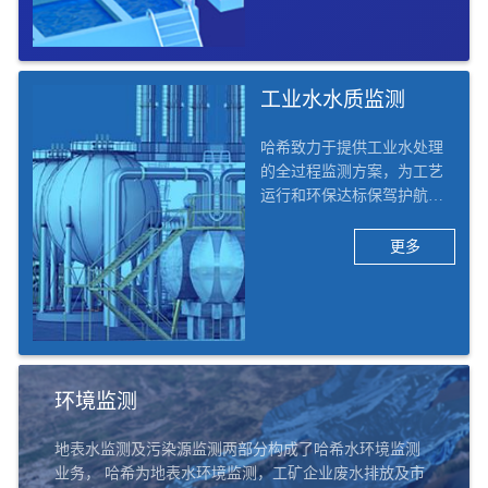
水质监测及工艺优化的整体
解决方案。
工业水水质监测
哈希致力于提供工业水处理
的全过程监测方案，为工艺
运行和环保达标保驾护航。
哈希将工业行业行业细分为1
3个二级子行业，42个三级子
更多
行业，例如化工、电力、矿
采、电子、食品饮料、造
纸、医药、汽车、船舶等。
哈希的工业水水质监测解决
方案覆盖六大应用场景：除
盐水/脱盐水、凝结水回用、
环境监测
汽水循环、循环冷却水、污
水处理及排口、实验室。
地表水监测及污染源监测两部分构成了哈希水环境监测
业务， 哈希为地表水环境监测，工矿企业废水排放及市