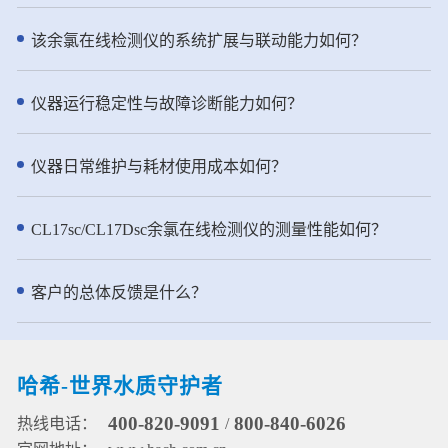
性。预测性诊断和支持性维护工作
向的散射光，散射光强与水样的浊
近岸海域监测等多种场合。 - 仪器
流程帮助您延长正常运行时间。 ●
度成正比，从而通过检测90°的散射
特点： ● 创新技术：传承NT6800
该余氯在线检测仪的系统扩展与联动能力如何？
坚固且轻便的集成过滤选项 集成
光强实现浊度测量。水样进入浊度
总氮水质在线自动监测仪实用新型
FX610 过滤系统和更坚固的 FX620
仪先要流经气泡捕集器的层层折流
专利，采用了两项实用新型专利技
具有轻量化结构，改进了空气清洁
板，进入浊度测量腔体然后从溢流
术，进一步强化了其水质分析的准
仪器运行稳定性与故障诊断能力如何？
和流量检测功能。这些功能确保了
口溢出进入排水管道。该去泡系统
确性和可靠性。①第一项专利是用
可靠的性能和减少的操作接触点。
使水样中的气泡被吸附到折流系统
于水质分析的消解加热装置(专利申
此外，您还可以远程查看分析仪运
的各个表面，或者随着水缓慢流动
请号：2021230394898)，它为消解
仪器日常维护与耗材使用成本如何？
行情况确保测量数据稳定可靠。 ●
上升到水面并释放到大气中。 ● pH
单元提供了高效且稳定的加热环
半年一次维护，省时省力
测量：pH电极由两部分组成：指示
境。②第二项专利涉及用于水质分
NH6000sc 氨氮分析仪将常规用户
电极和参比电极。pH测量是通过测
析的消解管、相关的加热装置及组
CL17sc/CL17Dsc余氯在线检测仪的测量性能如何？
维护频率减少到每年仅两次。该仪
量指示和参比电极之间的电位来实
件(专利申请号：2021230394949)
器以效率为核心设计，流线型结构
现的。pH电极在接触溶液时，其玻
为消解单元提供可靠保障，确保了
设计，使得试剂操作简单方便。在
璃膜上会形成一随pH变化而变化的
监测数据的准确可信。 ● 高效精
客户的总体反馈是什么？
标准清洁模式下，试剂的更换时间
电势，且该电势需另一个恒定的电
准：坚固耐用的柱塞泵+12通道旋转
可延长至半年一次。
势来进行比较。参比电极就是用来
阀的一体化流路设计，确保精准进
提供这一恒定电势的，它不会因溶
样，高密度陶瓷阀芯防腐耐磨，有
液中pH值的浓度而变化。通过测量
效延长维护间隔。 ● 哈希原研试
哈希-世界水质守护者
水样温度进行pH测量值补偿。 ●
剂：使用哈希原研试剂配方，确保
ORP测量通过电极对敏感层表面进
常温使用下的稳定性和耐用性，原
400-820-9091
800-840-6026
热线电话：
/
行电子吸收或释放完成，参比电极
料易于配制。 ● 一键清洗：便捷的