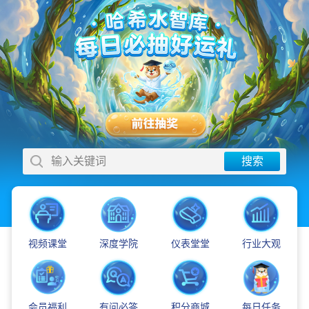
输入关键词
搜索
视频课堂
深度学院
仪表堂堂
行业大观
会员福利
有问必答
积分商城
每日任务