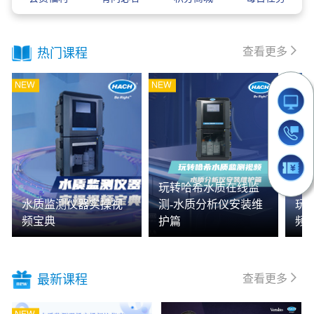
查看更多
热门课程
玩转哈希水质在线监
水质监测仪器实操视
测-水质分析仪安装维
玩
频宝典
护篇
频
查看更多
最新课程